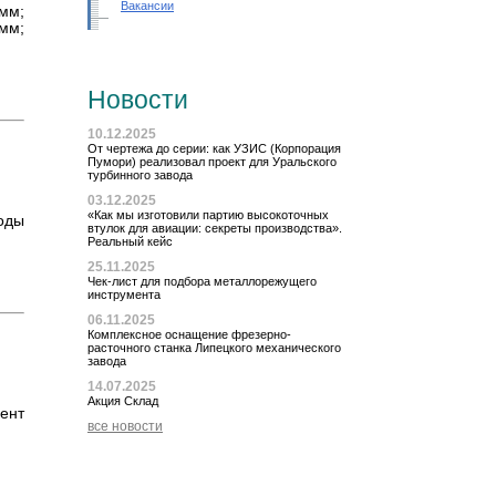
Вакансии
0мм;
мм;
Новости
10.12.2025
От чертежа до серии: как УЗИС (Корпорация
Пумори) реализовал проект для Уральского
турбинного завода
03.12.2025
«Как мы изготовили партию высокоточных
ходы
втулок для авиации: секреты производства».
Реальный кейс
25.11.2025
Чек-лист для подбора металлорежущего
инструмента
06.11.2025
Комплексное оснащение фрезерно-
расточного станка Липецкого механического
завода
14.07.2025
Акция Склад
ент
все новости