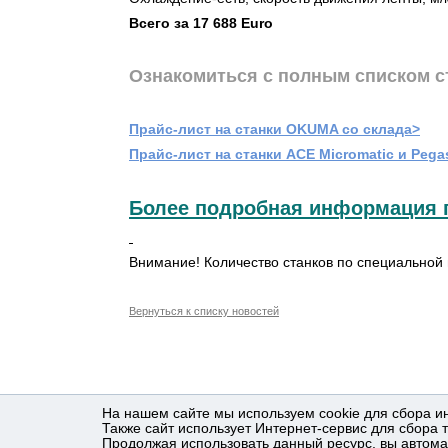
Всего за 17 688
Euro
Ознакомиться с полным списком с
Прайс-лист на станки OKUMA со склада>
Прайс-лист на станки ACE Micromatic и Peg
Более подробная информация по 
Внимание! Количество станков по специальной 
Вернуться к списку новостей
На нашем сайте мы используем cookie для сбора и
Также сайт использует Интернет-сервис для сбора 
Продолжая использовать данный ресурс, вы автома
© Техтрейд, 1999-2023 год
О КОМ