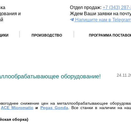
вка
Отдел продаж:
+7 (343) 287
дования и
Ждем Ваши заявки на почт
ий
Напишите нам в Telegra
ЩИКИ
ПРОИЗВОДСТВО
ПРОГРАММА ПОСТАВО
таллообрабатывающее оборудование!
24.11.
овогоднее снижение цен на металлообрабатывающее оборудова
,
ACE
Micromatic
и
Pegas
Gonda
. Все станки в наличии на на
йская сборка)