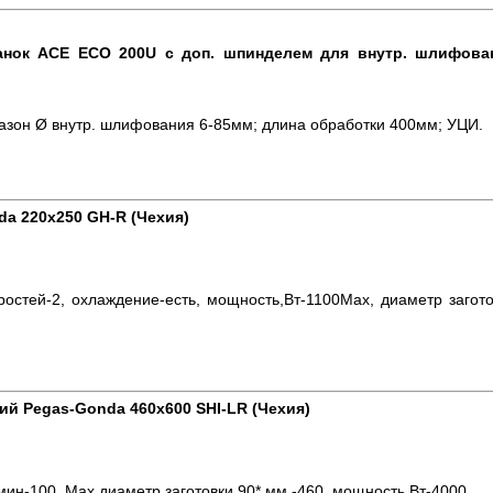
нок АСЕ ECO 200U с доп. шпинделем для внутр. шлифова
азон Ø внутр. шлифования 6-85мм; длина обработки 400мм; УЦИ.
a 220x250 GH-R (Чехия)
ростей-2, охлаждение-есть, мощность,Вт-1100Max, диаметр загот
й Pegas-Gonda 460x600 SHI-LR (Чехия)
мин-100, Max диаметр заготовки 90*,мм -460, мощность,Вт-4000