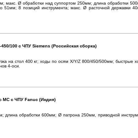
мм; макс. Ø обработки над суппортом 250мм; длина обработки 50
о 51мм; 8 позиций инструмента; макс. Ø расточной державки 40
50/100 с ЧПУ Siemens (Российская сборка)
узка на стол 400 кг; ходы по осям X/Y/Z 800/450/500мм; быстрые 
нов 4-оси.
c
MC
c
ЧПУ
Fanuc
(Индия)
мм; длина обработки 600мм; Ø патрона 250мм, приводной инструм