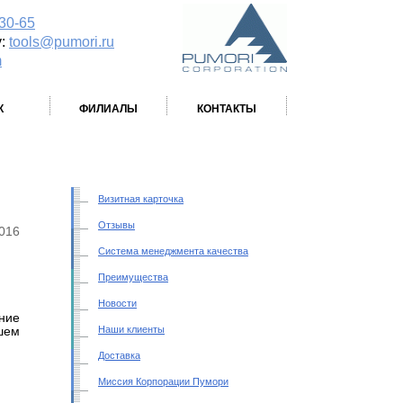
-30-65
у:
tools@pumori.ru
m
К
ФИЛИАЛЫ
КОНТАКТЫ
Визитная карточка
Отзывы
2016
Система менеджмента качества
Преимущества
Новости
ние
Наши клиенты
шем
Доставка
Миссия Корпорации Пумори