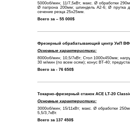
5000об/мин; 11/7,5кВт; макс. Ø обработки 290
Ø патрона 200мм; шпиндель A2-6; Ø прутка д
сечение резца 25х25мм.
Всего за – 55 000$
Фрезерный обрабатывающий центр УиП ВФ-4
Основные характеристики:
8000об/мин; 10,5/7кВт; Стол 1000х450мм; нагр
30 м/мин (по всем осям); конус BT-40; предуста
Всего за - 76 650$
Токарно-фрезерный станок АСЕ
LT
-20
Classi
Основные характеристики:
3000об/мин; 15/11кВт; макс. Ø обработки 250
5,5/3,7кВт.
Всего за 137 450$