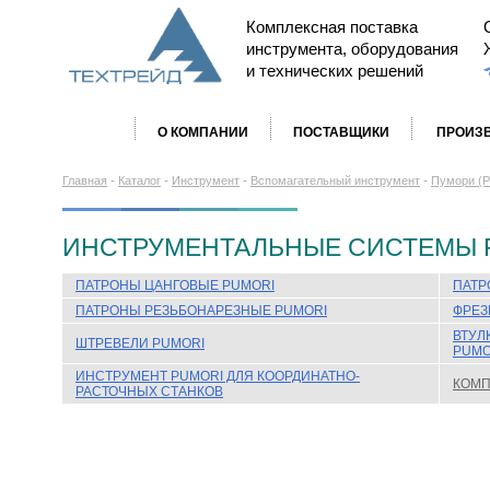
Комплексная поставка
инструмента, оборудования
и технических решений
О КОМПАНИИ
ПОСТАВЩИКИ
ПРОИЗ
-
-
-
-
Главная
Каталог
Инструмент
Вспомагательный инструмент
Пумори (P
ИНСТРУМЕНТАЛЬНЫЕ СИСТЕМЫ 
ПАТРОНЫ ЦАНГОВЫЕ PUMORI
ПАТР
ПАТРОНЫ РЕЗЬБОНАРЕЗНЫЕ PUMORI
ФРЕЗ
ВТУЛ
ШТРЕВЕЛИ PUMORI
PUMO
ИНСТРУМЕНТ PUMORI ДЛЯ КООРДИНАТНО-
КОМ
РАСТОЧНЫХ СТАНКОВ