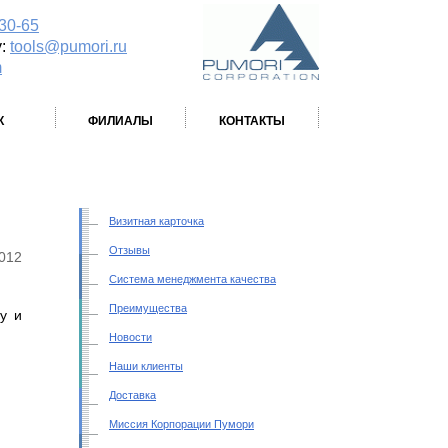
-30-65
у:
tools@pumori.ru
m
К
ФИЛИАЛЫ
КОНТАКТЫ
Визитная карточка
Отзывы
2012
Система менеджмента качества
Преимущества
у и
Новости
Наши клиенты
Доставка
Миссия Корпорации Пумори