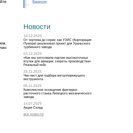
йте
Вакансии
Новости
10.12.2025
От чертежа до серии: как УЗИС (Корпорация
ем,
Пумори) реализовал проект для Уральского
турбинного завода
лин
03.12.2025
«Как мы изготовили партию высокоточных
втулок для авиации: секреты производства».
Реальный кейс
25.11.2025
Чек-лист для подбора металлорежущего
инструмента
06.11.2025
Комплексное оснащение фрезерно-
расточного станка Липецкого механического
завода
14.07.2025
Акция Склад
все новости