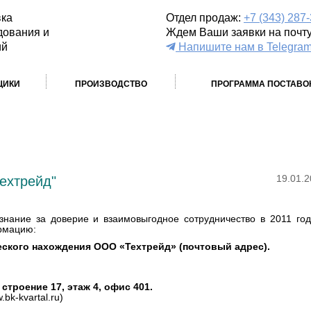
вка
Отдел продаж:
+7 (343) 287
дования и
Ждем Ваши заявки на почт
ий
Напишите нам в Telegra
ЩИКИ
ПРОИЗВОДСТВО
ПРОГРАММА ПОСТАВО
ехтрейд"
19.01.
нание за доверие и взаимовыгодное сотрудничество в 2011 год
рмацию:
ческого нахождения ООО «Техтрейд» (почтовый адрес).
 строение 17, этаж 4, офис 401.
bk-kvartal.ru)